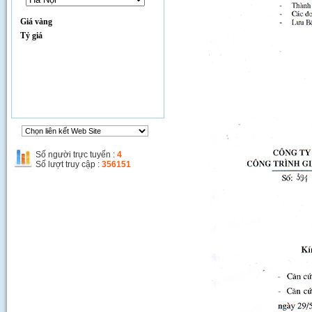
Giá vàng
Tỷ giá
Thi công đường Phạm Hùng
Số người trực tuyến :
4
Số lượt truy cập :
356151