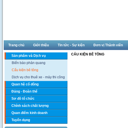
Trang chủ
Giới thiệu
Tin tức - Sự kiện
Đơn vị Thành viên
CẤU KIỆN BÊ TÔNG
Sản phẩm và Dịch vụ
Biển báo phản quang
Cấu kiện bê tông
Dịch vụ cho thuê xe - máy thi công
Quan hệ cổ đông
Đảng - Đoàn thể
Sơ đồ tổ chức
Chính sách chất lượng
Quan điểm kinh doanh
Tuyển dụng