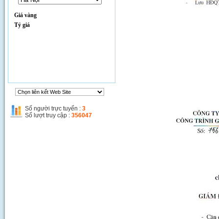
Giá vàng
Tỷ giá
Thi công đường Phạm Hùng
Số người trực tuyến :
3
Số lượt truy cập :
356047