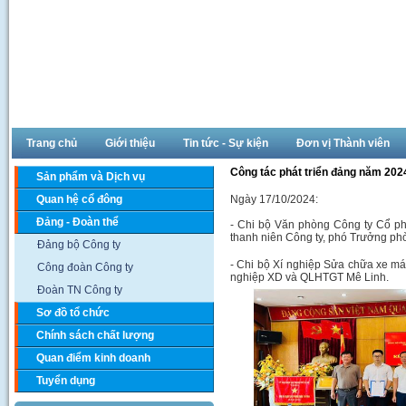
Trang chủ
Giới thiệu
Tin tức - Sự kiện
Đơn vị Thành viên
Công tác phát triển đảng năm 202
Sản phẩm và Dịch vụ
Quan hệ cổ đông
Ngày 17/10/2024:
Đảng - Đoàn thể
- Chi bộ Văn phòng Công ty Cổ ph
thanh niên Công ty, phó Trưởng p
Đảng bộ Công ty
- Chi bộ Xí nghiệp Sửa chữa xe máy
Công đoàn Công ty
nghiệp XD và QLHTGT Mê Linh.
Đoàn TN Công ty
Sơ đồ tổ chức
Chính sách chất lượng
Quan điểm kinh doanh
Tuyển dụng