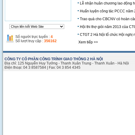
Lễ nhận huân chương lao động h
Huấn luyện công tác PCCC năm 20
Thi công đường Phạm Hùng
Trao quà cho CBCNV có hoàn cả
Hội thi thợ giỏi năm 2013 của C
CTGT 2 Hà Nội tổ chức Hội nghị 
Số người trực tuyến :
4
Số lượt truy cập :
356162
Xem tiếp >>
CÔNG TY CỔ PHẦN CÔNG TRÌNH GIAO THÔNG 2 HÀ NỘI
Địa chỉ: 125 Nguyễn Huy Tưởng - Thanh Xuân Trung - Thanh Xuân - Hà Nội
Điện thoại: 04 3 8587584 | Fax: 04 3 854 4345