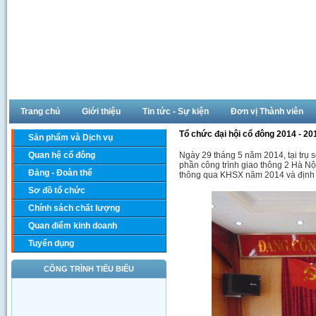
Trang chủ
Giới thiệu
Tin tức - Sự kiện
Đơn vị Thành viên
Tổ chức đại hội cổ đông 2014 - 20
Sản phẩm và Dịch vụ
Quan hệ cổ đông
Ngày 29 tháng 5 năm 2014, tại tr
phần công trình giao thông 2 Hà Nộ
Đảng - Đoàn thể
thông qua KHSX năm 2014 và định 
Sơ đồ tổ chức
Chính sách chất lượng
Quan điểm kinh doanh
Tuyển dụng
CÔNG TRÌNH TIÊU BIỂU